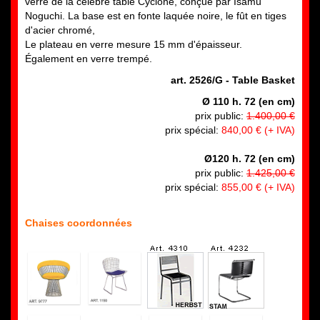
verre de la célèbre table Cyclone, conçue par Isamu
Noguchi. La base est en fonte laquée noire, le fût en tiges
d'acier chromé,
Le plateau en verre mesure 15 mm d'épaisseur.
Également en verre trempé.
art. 2
526/G - Table Basket
Ø 110 h. 72 (en cm)
prix public:
1.400,00 €
prix spécial:
840,00 € (+ IVA)
Ø120 h. 72 (en cm)
prix public:
1.425,00 €
prix spécial:
855,00 €
(+ IVA)
Chaises coordonnées