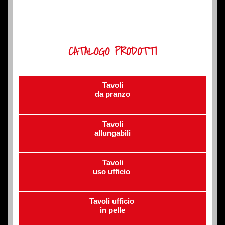
CATALOGO PRODOTTI
Tavoli
da pranzo
Tavoli
allungabili
Tavoli
uso ufficio
Tavoli ufficio
in pelle