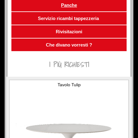
Panche
Servizio ricambi tappezzeria
Rivisitazioni
Che divano vorresti ?
I PIÙ RICHIESTI
Tavolo Tulip