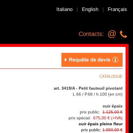
Italiano
|
English
|
Français
@
Contacts:
CATALOGUE
art. 3419/A
- Petit fauteuil pivotant
L.66 / P.68 / h.100 (en cm)
cuir épais
prix public:
1.125,00 €
prix spécial:
675,00 € (+IVA)
cuir épais pleine fleur
prix public:
1.550,00 €