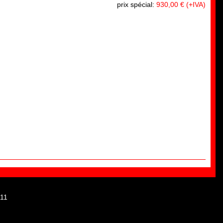
prix spécial:
930,00 € (+IVA)
111